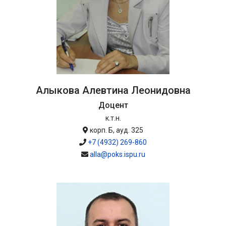
Алыкова Алевтина Леонидовна
Доцент
к.т.н.
корп. Б, ауд. 325
+7 (4932) 269-860
alla@poks.ispu.ru