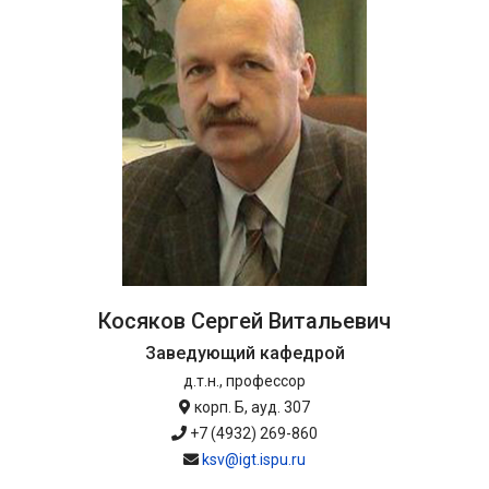
Косяков Сергей Витальевич
Заведующий кафедрой
д.т.н., профессор
корп. Б, ауд. 307
+7 (4932) 269-860
ksv@igt.ispu.ru